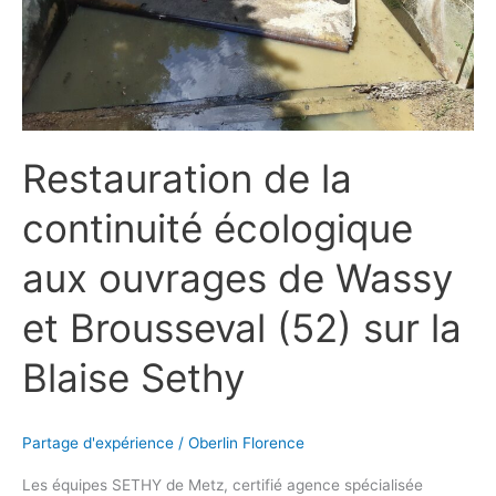
et
Brousseval
(52)
sur
la
Blaise
Restauration de la
Sethy
continuité écologique
aux ouvrages de Wassy
et Brousseval (52) sur la
Blaise Sethy
Partage d'expérience
/
Oberlin Florence
Les équipes SETHY de Metz, certifié agence spécialisée