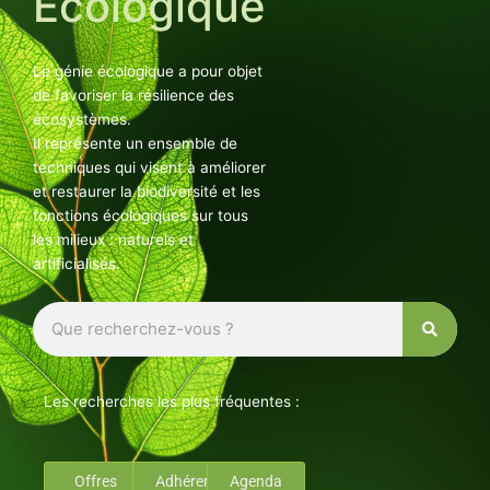
Ecologique
Le génie écologique a pour objet
de favoriser la résilience des
écosystèmes.
Il représente un ensemble de
techniques qui visent à améliorer
et restaurer la biodiversité et les
fonctions écologiques sur tous
les milieux : naturels et
artificialisés.
Rechercher
Les recherches les plus fréquentes :
Offres
Adhérents
Agenda