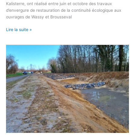
Kalisterre, ont réalisé entre juin et octobre des travaux
d’envergure de restauration de la continuité écologique aux
ouvrages de Wassy et Brousseval
Lire la suite »
Maîtrise
des
ruissellements
à
Bitry
et
Saint-
Pierre-
lès-
Bitry