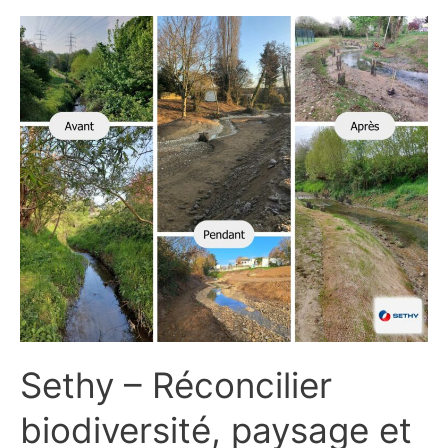
Sethy
–
Réconcilier
biodiversité,
paysage
et
développement
urbain.
Sethy – Réconcilier
biodiversité, paysage et