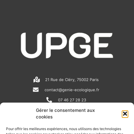
21 Rue de Cléry, 75002 Paris
contact@genie-ecologique.fr
07 46 27 28 23
Gérer le consentement aux
cookies
N
L
Y
e
i
o
Pour offrir les meilleures expériences, nous utilisons des technologies