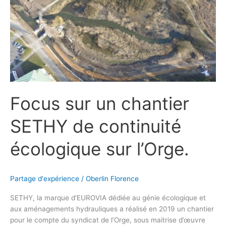
chantier
SETHY
de
continuité
écologique
sur
l’Orge.
Focus sur un chantier
SETHY de continuité
écologique sur l’Orge.
Partage d'expérience
/
Oberlin Florence
SETHY, la marque d’EUROVIA dédiée au génie écologique et
aux aménagements hydrauliques a réalisé en 2019 un chantier
pour le compte du syndicat de l’Orge, sous maitrise d’œuvre