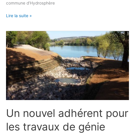
commune d’Hydrosphère
Lire la suite »
Un
nouvel
adhérent
pour
les
travaux
de
génie
écologique
:
SETHY.
Un nouvel adhérent pour
les travaux de génie