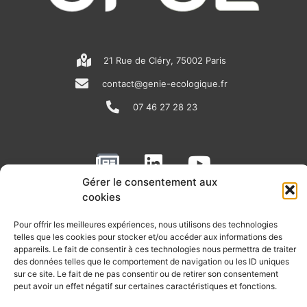
21 Rue de Cléry, 75002 Paris
contact@genie-ecologique.fr
07 46 27 28 23
N
L
Y
e
i
o
Gérer le consentement aux
w
n
u
cookies
RECEVOIR L'ACTU DE LA FILIÈRE
s
k
t
Pour offrir les meilleures expériences, nous utilisons des technologies
p
e
u
Retrouvez tous les mois les articles terrain de nos adhérents, les
telles que les cookies pour stocker et/ou accéder aux informations des
rendez-vous importants de la filière, nos offres de stages et
appareils. Le fait de consentir à ces technologies nous permettra de traiter
a
d
b
d’emplois…
des données telles que le comportement de navigation ou les ID uniques
p
i
e
sur ce site. Le fait de ne pas consentir ou de retirer son consentement
peut avoir un effet négatif sur certaines caractéristiques et fonctions.
Je m'abonne à la lettre d'info
e
n